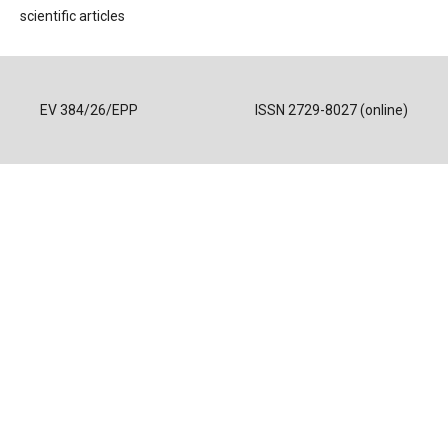
scientific articles
EV 384/26/EPP
ISSN 2729-8027 (online)