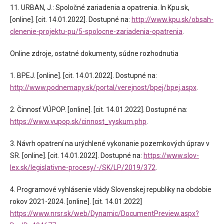
11. URBAN, J.: Spoločné zariadenia a opatrenia. In Kpu.sk,
[online]. [cit. 14.01.2022]. Dostupné na:
http://www.kpu.sk/obsah-
clenenie-projektu-pu/5-spolocne-zariadenia-opatrenia
.
Online zdroje, ostatné dokumenty, súdne rozhodnutia
1. BPEJ. [online]. [cit. 14.01.2022]. Dostupné na:
http://www.podnemapy.sk/portal/verejnost/bpej/bpej.aspx
.
2. Činnosť VÚPOP. [online]. [cit. 14.01.2022]. Dostupné na:
https://www.vupop.sk/cinnost_vyskum.php
.
3. Návrh opatrení na urýchlené vykonanie pozemkových úprav v
SR. [online]. [cit. 14.01.2022]. Dostupné na:
https://www.slov-
lex.sk/legislativne-procesy/-/SK/LP/2019/372
.
4. Programové vyhlásenie vlády Slovenskej republiky na obdobie
rokov 2021-2024. [online]. [cit. 14.01.2022]
https://www.nrsr.sk/web/Dynamic/DocumentPreview.aspx?