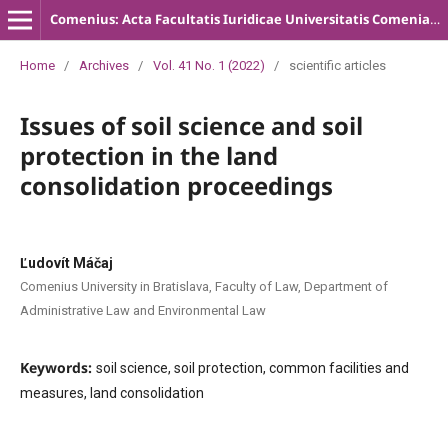
Comenius: Acta Facultatis Iuridicae Universitatis Comenianae
Home
/
Archives
/
Vol. 41 No. 1 (2022)
/
scientific articles
Issues of soil science and soil
protection in the land
consolidation proceedings
Ľudovít Máčaj
Comenius University in Bratislava, Faculty of Law, Department of
Administrative Law and Environmental Law
Keywords:
soil science, soil protection, common facilities and
measures, land consolidation