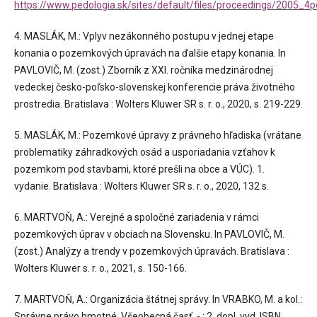
https://www.pedologia.sk/sites/default/files/proceedings/2005_4p
4. MASLÁK, M.: Vplyv nezákonného postupu v jednej etape
konania o pozemkových úpravách na ďalšie etapy konania. In
PAVLOVIČ, M. (zost.) Zborník z XXI. ročníka medzinárodnej
vedeckej česko-poľsko-slovenskej konferencie práva životného
prostredia. Bratislava : Wolters Kluwer SR s. r. o., 2020, s. 219-229.
5. MASLÁK, M.: Pozemkové úpravy z právneho hľadiska (vrátane
problematiky záhradkových osád a usporiadania vzťahov k
pozemkom pod stavbami, ktoré prešli na obce a VÚC). 1.
vydanie. Bratislava : Wolters Kluwer SR s. r. o., 2020, 132 s.
6. MARTVOŇ, A.: Verejné a spoločné zariadenia v rámci
pozemkových úprav v obciach na Slovensku. In PAVLOVIČ, M.
(zost.) Analýzy a trendy v pozemkových úpravách. Bratislava :
Wolters Kluwer s. r. o., 2021, s. 150-166.
7. MARTVOŇ, A.: Organizácia štátnej správy. In VRABKO, M. a kol.:
Správne právo hmotné. Všeobecná časť. - : 2. dopl. vyd. ISBN