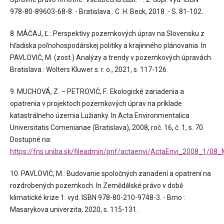
978-80-89603-68-8. - Bratislava : C. H. Beck, 2018. - S. 81-102.
8. MÁČAJ, Ľ.: Perspektívy pozemkových úprav na Slovensku z
hľadiska poľnohospodárskej politiky a krajinného plánovania. In
PAVLOVIČ, M. (zost.) Analýzy a trendy v pozemkových úpravách.
Bratislava : Wolters Kluwer s. r. o., 2021, s. 117-126.
9. MUCHOVÁ, Z. – PETROVIČ, F.: Ekologické zariadenia a
opatrenia v projektoch pozemkových úprav na príklade
katastrálneho územia Lužianky. In Acta Environmentalica
Universitatis Comenianae (Bratislava), 2008, roč. 16, č. 1, s. 70.
Dostupné na:
https://fns.uniba.sk/fileadmin/prif/actaenvi/ActaEnvi_2008_1/08
10. PAVLOVIČ, M.: Budovanie spoločných zariadení a opatrení na
rozdrobených pozemkoch. In Zemědělské právo v době
klimatické krize 1. vyd. ISBN 978-80-210-9748-3. - Brno :
Masarykova univerzita, 2020, s. 115-131.