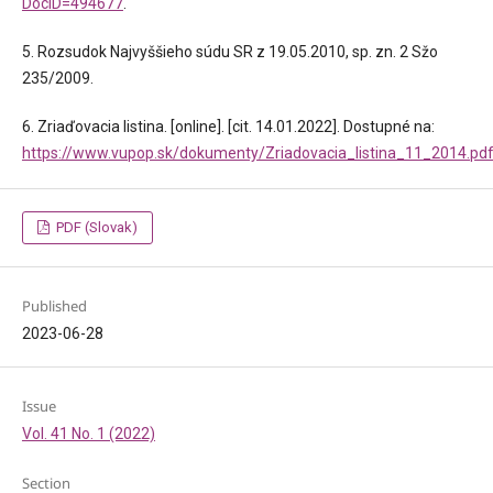
DocID=494677
.
5. Rozsudok Najvyššieho súdu SR z 19.05.2010, sp. zn. 2 Sžo
235/2009.
6. Zriaďovacia listina. [online]. [cit. 14.01.2022]. Dostupné na:
https://www.vupop.sk/dokumenty/Zriadovacia_listina_11_2014.pd
PDF (Slovak)
Published
2023-06-28
Issue
Vol. 41 No. 1 (2022)
Section