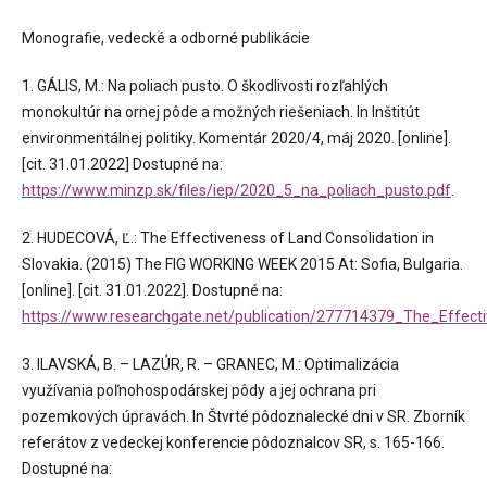
Monografie, vedecké a odborné publikácie
1. GÁLIS, M.: Na poliach pusto. O škodlivosti rozľahlých
monokultúr na ornej pôde a možných riešeniach. In Inštitút
environmentálnej politiky. Komentár 2020/4, máj 2020. [online].
[cit. 31.01.2022] Dostupné na:
https://www.minzp.sk/files/iep/2020_5_na_poliach_pusto.pdf
.
2. HUDECOVÁ, Ľ.: The Effectiveness of Land Consolidation in
Slovakia. (2015) The FIG WORKING WEEK 2015 At: Sofia, Bulgaria.
[online]. [cit. 31.01.2022]. Dostupné na:
https://www.researchgate.net/publication/277714379_The_Effect
3. ILAVSKÁ, B. – LAZÚR, R. – GRANEC, M.: Optimalizácia
využívania poľnohospodárskej pôdy a jej ochrana pri
pozemkových úpravách. In Štvrté pôdoznalecké dni v SR. Zborník
referátov z vedeckej konferencie pôdoznalcov SR, s. 165-166.
Dostupné na: