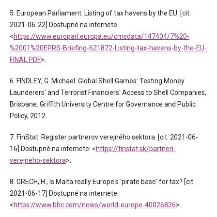
5. European Parliament. Listing of tax havens by the EU. [cit.
2021-06-22] Dostupné na internete:
<
https://www.europarl.europa.eu/cmsdata/147404/7%20-
%2001%20EPRS-Briefing-621872-Listing-tax-havens-by-the-EU-
FINAL.PDF
>.
6. FINDLEY, G. Michael. Global Shell Games: Testing Money
Launderers' and Terrorist Financiers' Access to Shell Companies,
Brisbane: Griffith University Centre for Governance and Public
Policy, 2012.
7. FinStat. Register partnerov verejného sektora. [cit. 2021-06-
16] Dostupné na internete: <
https://finstat.sk/partneri-
verejneho-sektora
>.
8. GRECH, H., Is Malta really Europe's 'pirate base' for tax? [cit.
2021-06-17] Dostupné na internete:
<
https://www.bbc.com/news/world-europe-40026826
>.