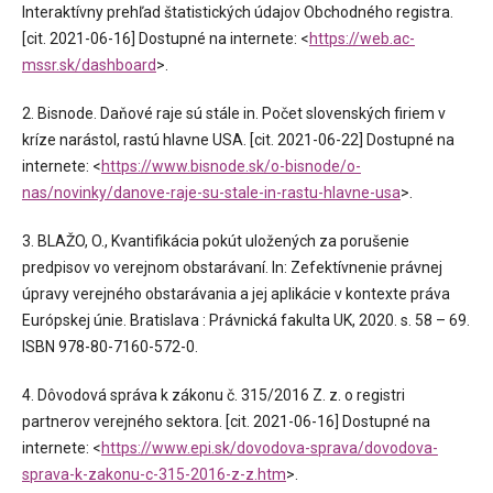
Interaktívny prehľad štatistických údajov Obchodného registra.
[cit. 2021-06-16] Dostupné na internete: <
https://web.ac-
mssr.sk/dashboard
>.
2. Bisnode. Daňové raje sú stále in. Počet slovenských firiem v
kríze narástol, rastú hlavne USA. [cit. 2021-06-22] Dostupné na
internete: <
https://www.bisnode.sk/o-bisnode/o-
nas/novinky/danove-raje-su-stale-in-rastu-hlavne-usa
>.
3. BLAŽO, O., Kvantifikácia pokút uložených za porušenie
predpisov vo verejnom obstarávaní. In: Zefektívnenie právnej
úpravy verejného obstarávania a jej aplikácie v kontexte práva
Európskej únie. Bratislava : Právnická fakulta UK, 2020. s. 58 – 69.
ISBN 978-80-7160-572-0.
4. Dôvodová správa k zákonu č. 315/2016 Z. z. o registri
partnerov verejného sektora. [cit. 2021-06-16] Dostupné na
internete: <
https://www.epi.sk/dovodova-sprava/dovodova-
sprava-k-zakonu-c-315-2016-z-z.htm
>.