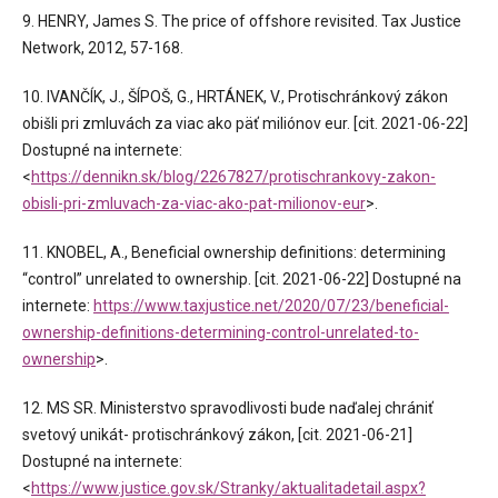
9. HENRY, James S. The price of offshore revisited. Tax Justice
Network, 2012, 57-168.
10. IVANČÍK, J., ŠÍPOŠ, G., HRTÁNEK, V., Protischránkový zákon
obišli pri zmluvách za viac ako päť miliónov eur. [cit. 2021-06-22]
Dostupné na internete:
<
https://dennikn.sk/blog/2267827/protischrankovy-zakon-
obisli-pri-zmluvach-za-viac-ako-pat-milionov-eur
>.
11. KNOBEL, A., Beneficial ownership definitions: determining
“control” unrelated to ownership. [cit. 2021-06-22] Dostupné na
internete:
https://www.taxjustice.net/2020/07/23/beneficial-
ownership-definitions-determining-control-unrelated-to-
ownership
>.
12. MS SR. Ministerstvo spravodlivosti bude naďalej chrániť
svetový unikát- protischránkový zákon, [cit. 2021-06-21]
Dostupné na internete:
<
https://www.justice.gov.sk/Stranky/aktualitadetail.aspx?