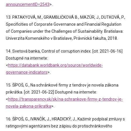
announcementID=2543
>.
13. PATAKYOVÁ, M., GRAMBLIČKOVÁ B., MAZÚR, J., DUTKOVÁ, P.,
Specificities of Corporate Governance and Financial Regulation
of Companies under the Challenges of Sustainability. Bratislava:
Univerzita Komenského v Bratislave, Právnická fakulta, 2018.
14. Svetová banka, Control of corruption index. [cit. 2021-06-16]
Dostupné na internete:
<
https://databank.worldbank.org/source/worldwide-
governance-indicators
>.
15. ŠÍPOŠ, G., Na schránkové firmy z tendrov je novela zákona
prikrátka. [cit. 2021-06-22] Dostupné na internete:
<
https://transparency.sk/sk/na-schrankove-firmy-z-tendrov-je-
novela-zakona-prikratka
>.
16. ŠÍPOŠ, G., IVANČÍK, J., HRADICKÝ, J., Kažimír podpísal zmluvy s
ratingovými agentúrami bez zápisu do protischránkového