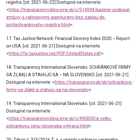
registra. [cit. 2021-06-22] Dostupné na internete:
<
https://transparency.blog.sme.sk/c/514094/kazimir-podpisal-
zmluvy-s-ratingovymi-agenturami-bez-zapisu-do-
protischrankoveho-registra.html
>.
17. Tax Justice Network. Financial Secrecy Index 2020 – Report
on USA. [cit. 2021-06-21] Dostupné na internete:
<
https://fsi.taxjustice.net/PDF/UnitedStates.pdf
>.
18. Transparency International Slovensko. SCHRÁNKOVÉ FIRMY
SA ZĽAKLI A SŤAHUJÚ SA – NA SLOVENSKO. [cit. 2021-06-21]
Dostupné na internete: <
https://transparency.sk/sk/schrankove-
firmy-sa-zlakli-a-stahuju-sa-na-slovensko
>.
19. Transparency International Slovensko. [cit. 2021-06-21]
Dostupné na internete:
<
https://transparency.blog.sme.sk/c/490050/a-velku-
schrankovu-cenu-slovenska-vyhrava.html
>.
20. Zákon č. 315/2016 Z. z. o registri partnerov verejného