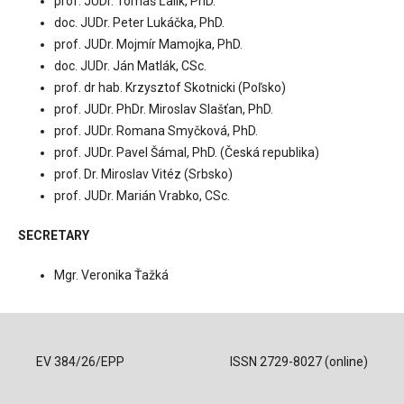
prof. JUDr. Tomáš Ľalík, PhD.
doc. JUDr. Peter Lukáčka, PhD.
prof. JUDr. Mojmír Mamojka, PhD.
doc. JUDr. Ján Matlák, CSc.
prof. dr hab. Krzysztof Skotnicki (Poľsko)
prof. JUDr. PhDr. Miroslav Slašťan, PhD.
prof. JUDr. Romana Smyčková, PhD.
prof. JUDr. Pavel Šámal, PhD. (Česká republika)
prof. Dr. Miroslav Vitéz (Srbsko)
prof. JUDr. Marián Vrabko, CSc.
SECRETARY
Mgr. Veronika Ťažká
EV 384/26/EPP
ISSN 2729-8027 (online)